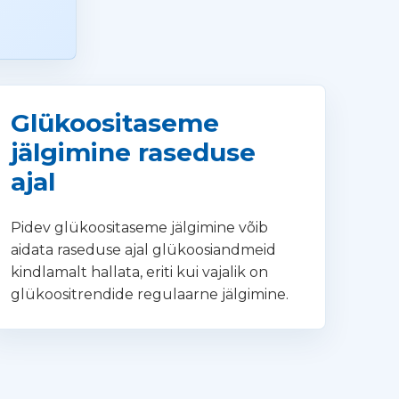
a
Glükoositaseme
jälgimine raseduse
ajal
Pidev glükoositaseme jälgimine võib
aidata raseduse ajal glükoosiandmeid
kindlamalt hallata, eriti kui vajalik on
glükoositrendide regulaarne jälgimine.