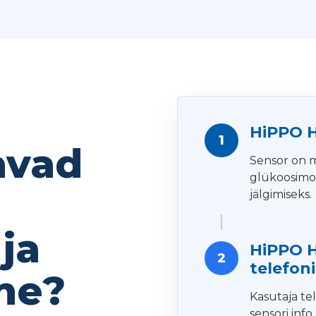
HiPPO H
1
avad
Sensor on 
glükoosimo
jälgimiseks.
ja
HiPPO H
2
telefoni
ne?
Kasutaja te
sensori info.