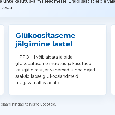
 ühte kasutusvalmis seadmesse. Eraldi saatjat ei ole vaj
 tõsta.
Glükoositaseme
jälgimine lastel
HiPPO H1 võib aidata jälgida
glükoositaseme muutusi ja kasutada
kaugjälgimist, et vanemad ja hooldajad
saaksid lapse glükoosiandmeid
mugavamalt vaadata.
plaani hindab tervishoiutöötaja.