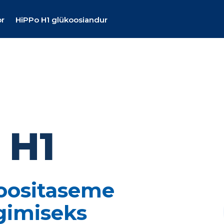
or
HiPPo H1 glükoosiandur
 H1
oositaseme
lgimiseks