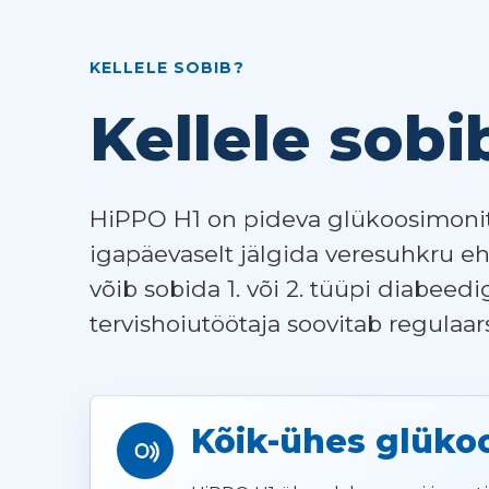
KELLELE SOBIB?
Kellele sob
HiPPO H1 on pideva glükoosimonit
igapäevaselt jälgida veresuhkru e
võib sobida 1. või 2. tüüpi diabeedi
tervishoiutöötaja soovitab regulaar
Kõik-ühes glüko