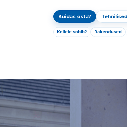
Kuidas osta?
Tehnilis
Kellele sobib?
Rakendused