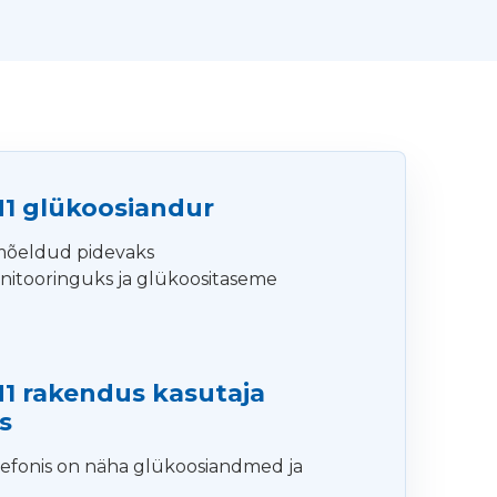
1 glükoosiandur
mõeldud pidevaks
nitooringuks ja glükoositaseme
1 rakendus kasutaja
s
lefonis on näha glükoosiandmed ja