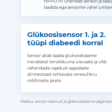
HiPPO H1 ühendab sensori ja saatja
laadida ega sensorite vahel ümber
Glükoosisensor 1. ja 2.
tüüpi diabeedi korral
Sensor aitab saada glükoositaseme
trendidest terviklikuma ülevaate ja võib
vähendada vajadust sagedaste
sõrmeotsast tehtavate veresuhkru
mõõtmiste järele.
Märkus: sensori sobivust ja glükoositaseme jälgimise 