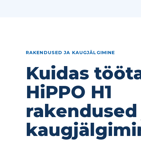
RAKENDUSED JA KAUGJÄLGIMINE
Kuidas tööt
HiPPO H1
rakendused 
kaugjälgimi