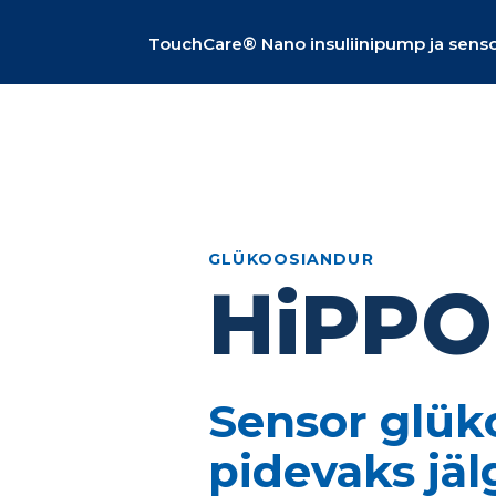
TouchCare® Nano insuliinipump ja sens
GLÜKOOSIANDUR
HiPPO
Sensor glük
pidevaks jä