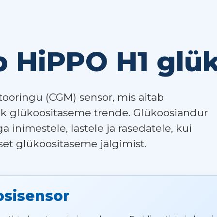
ib HiPPO H1 glü
ooringu (CGM) sensor, mis aitab
hk glükoositaseme trende. Glükoosiandur
ga inimestele, lastele ja rasedatele, kui
set glükoositaseme jälgimist.
osisensor